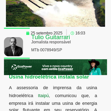
Foto: Itaipú
25 setembro 2025
16:03
Tulio Guitarrari
Jornalista responsável
MTb 0078949/SP
Usina hidroelétrica instala solar
A assessoria de imprensa da usina
hidroelétrica
Itaipú
, comunicou que, a
empresa irá instalar uma usina de energia
solar flutuante em seu reservatório. A