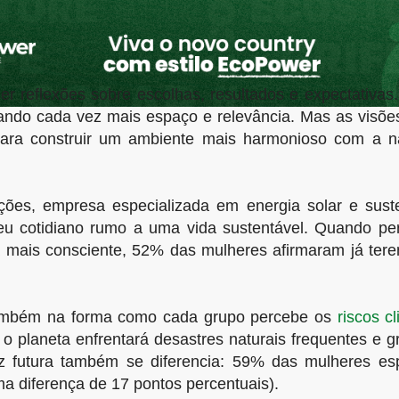
er reflexões sobre escolhas, resultados e expectativas
ando cada vez mais espaço e relevância. Mas as visõe
ara construir um ambiente mais harmonioso com a nat
ões, empresa especializada em energia solar e suste
eu cotidiano rumo a uma vida sustentável. Quando p
 mais consciente, 52% das mulheres afirmaram já ter
também na forma como cada grupo percebe os
riscos c
 o planeta enfrentará desastres naturais frequentes e 
 futura também se diferencia: 59% das mulheres esp
a diferença de 17 pontos percentuais).