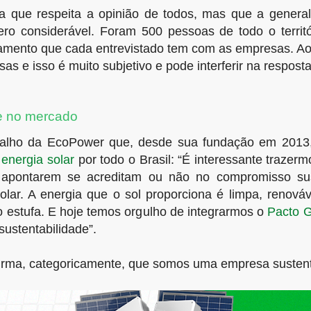
ma que respeita a opinião de todos, mas que a gener
ro considerável. Foram 500 pessoas de todo o territó
namento que cada entrevistado tem com as empresas. A
s e isso é muito subjetivo e pode interferir na respost
e no mercado
abalho da EcoPower que, desde sua fundação em 201
 energia solar
por todo o Brasil: “É interessante trazer
pontarem se acreditam ou não no compromisso sust
olar. A energia que o sol proporciona é limpa, renová
 estufa. E hoje temos orgulho de integrarmos o
Pacto 
ustentabilidade”.
rma, categoricamente, que somos uma empresa sustentá