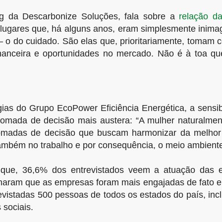
ng da Descarbonize Soluções, fala sobre a
relação d
lugares que, há alguns anos, eram simplesmente inimag
 do cuidado. São elas que, prioritariamente, tomam co
anceira e oportunidades no mercado. Não é à toa que
ias do Grupo EcoPower Eficiência Energética, a sensi
 tomada de decisão mais austera: “A mulher naturalme
tomadas de decisão que buscam harmonizar da melhor 
também no trabalho e por consequência, o meio ambiente
que, 36,6% dos entrevistados veem a atuação das 
firmaram que as empresas foram mais engajadas de fato
evistadas 500 pessoas de todos os estados do país, in
 sociais.