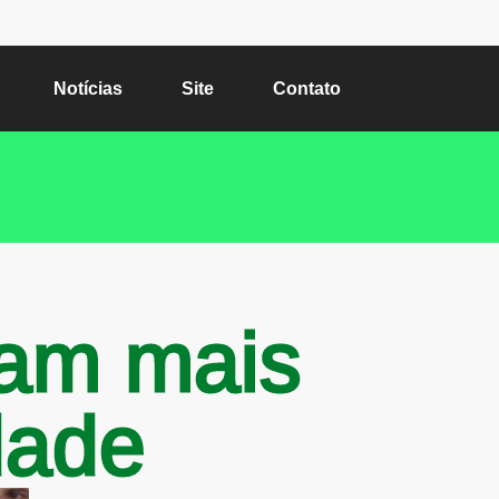
Notícias
Site
Contato
pam mais
dade