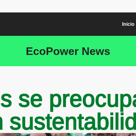
Inicio
EcoPower News
s se preocu
 sustentabili