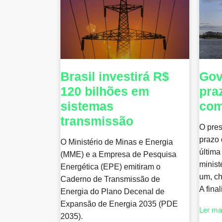
Brasil investirá R$
Gov
120 bilhões em
pra
sistemas
com
transmissão
O pres
prazo 
O Ministério de Minas e Energia
última
(MME) e a Empresa de Pesquisa
minist
Energética (EPE) emitiram o
um, c
Caderno de Transmissão de
A fina
Energia do Plano Decenal de
Expansão de Energia 2035 (PDE
Ler ma
2035).