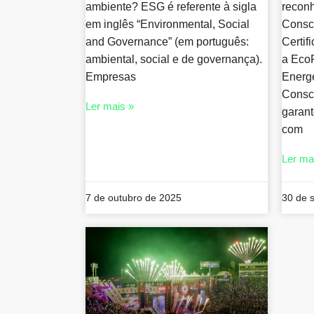
ambiente? ESG é referente à sigla
recon
em inglês “Environmental, Social
Consc
and Governance” (em português:
Certif
ambiental, social e de governança).
a EcoP
Empresas
Energ
Consci
Ler mais »
garan
com
Ler ma
7 de outubro de 2025
30 de 