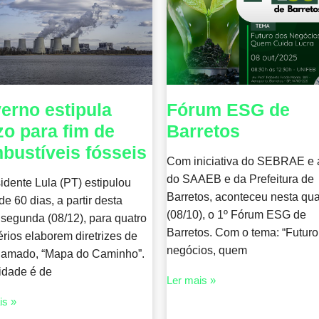
erno estipula
Fórum ESG de
zo para fim de
Barretos
bustíveis fósseis
Com iniciativa do SEBRAE e 
do SAAEB e da Prefeitura de
idente Lula (PT) estipulou
Barretos, aconteceu nesta qua
de 60 dias, a partir desta
(08/10), o 1º Fórum ESG de
 segunda (08/12), para quatro
Barretos. Com o tema: “Futuro
érios elaborem diretrizes de
negócios, quem
hamado, “Mapa do Caminho”.
lidade é de
Ler mais »
is »