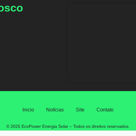
nosco
Inicio
Notícias
Site
Contato
© 2025 EcoPower Energia Solar – Todos os direitos reservados.
CNPJ: 18.269.815/0001-36