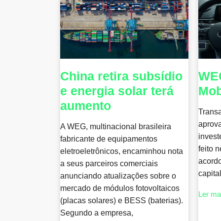
China retira subsídio
WEG
e energia solar terá
Mo
aumento
Trans
aprov
A WEG, multinacional brasileira
invest
fabricante de equipamentos
feito 
eletroeletrônicos, encaminhou nota
acord
a seus parceiros comerciais
capita
anunciando atualizações sobre o
mercado de módulos fotovoltaicos
Ler ma
(placas solares) e BESS (baterias).
Segundo a empresa,