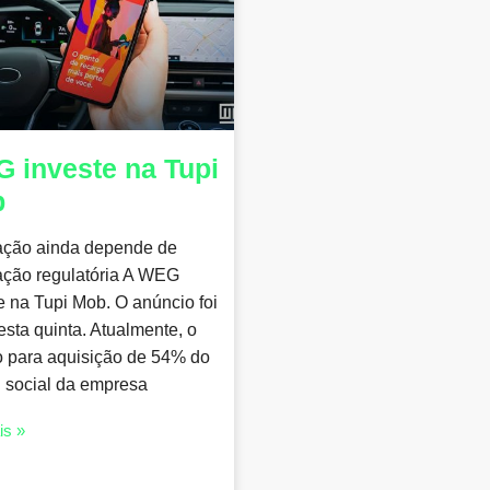
 investe na Tupi
b
ação ainda depende de
ação regulatória A WEG
e na Tupi Mob. O anúncio foi
nesta quinta. Atualmente, o
o para aquisição de 54% do
l social da empresa
is »