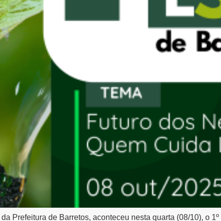
 Prefeitura de Barretos, aconteceu nesta quarta (08/10), o 1